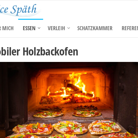
Veranstaltungsservice
Wir bewirten
Ihre
Späth
Veranstaltung
R MICH
ESSEN
VERLEIH
SCHATZKAMMER
REFERE
biler Holzbackofen