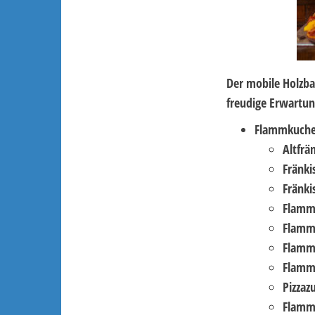
Der mobile Holzbac
freudige Erwartung
Flammkuchen
Altfrä
Fränki
Fränk
Flamm
Flamm
Flamm
Flammk
Pizzaz
Flamm