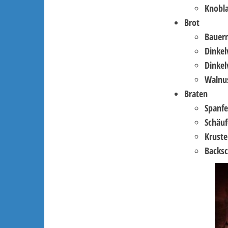
Knobl
Brot
Bauern
Dinkel
Dinkel
Walnus
Braten
Spanfe
Schäuf
Krust
Backs